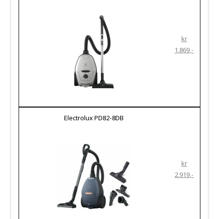
kr
1.869
Electrolux PD82-8DB
kr
2.919