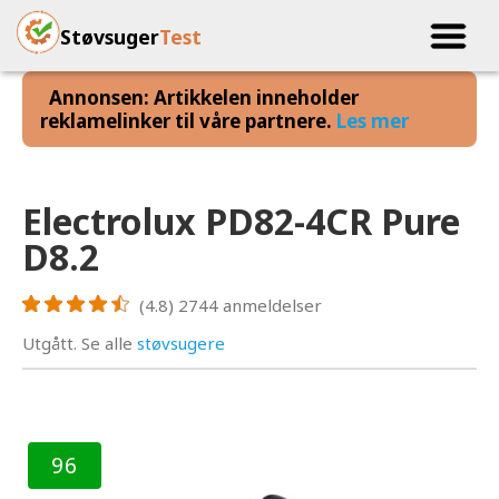
Støvsuger
Test
Annonsen: Artikkelen inneholder
reklamelinker til våre partnere.
Les mer
Electrolux PD82-4CR Pure
D8.2
(4.8)
2744
anmeldelser
Utgått. Se alle
støvsugere
96