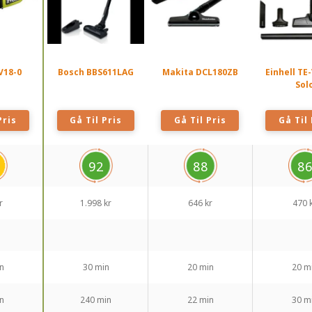
V18-0
Bosch BBS611LAG
Makita DCL180ZB
Einhell ‎TE
Sol
Pris
Gå Til Pris
Gå Til Pris
Gå Til 
92
88
8
r
1.998 kr
646 kr
470 
n
30 min
20 min
20 m
n
240 min
22 min
30 m