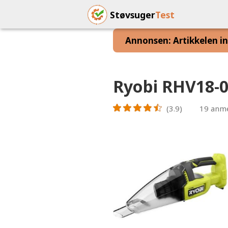
Støvsuger
Test
Annonsen: Artikkelen inn
Ryobi RHV18-
(3.9)
19
anme