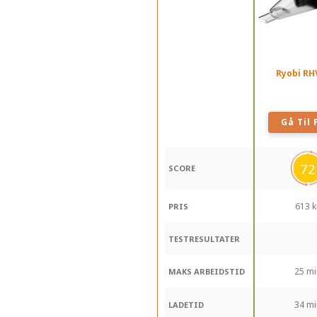
Ryobi RH
Gå Til 
72
SCORE
613 k
PRIS
TESTRESULTATER
25 mi
MAKS ARBEIDSTID
34 mi
LADETID