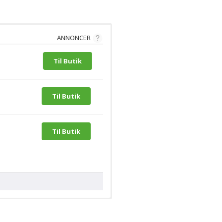
ANNONCER
Til Butik
Til Butik
Til Butik