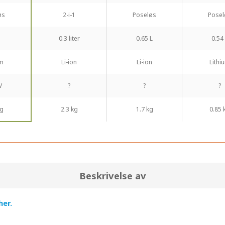
øs
2-i-1
Poseløs
Posel
0.3 liter
0.65 L
0.54
um
Li-ion
Li-ion
Lithi
V
?
?
?
kg
2.3 kg
1.7 kg
0.85 
Beskrivelse av
er.