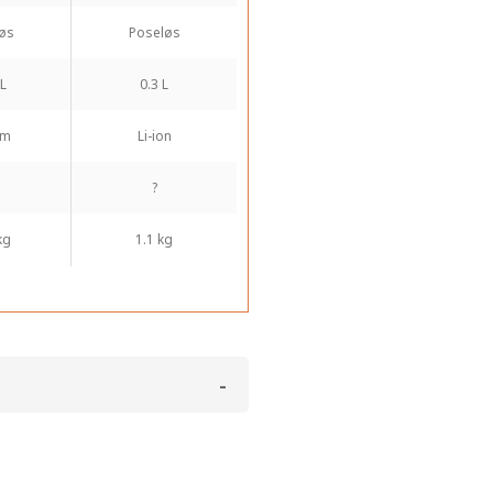
øs
Poseløs
 L
0.3 L
um
Li-ion
?
kg
1.1 kg