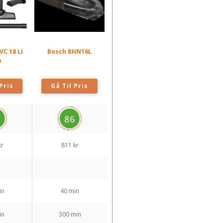
-VC 18 Li
Bosch BHN16L
o
Pris
Gå Til Pris
6
86
kr
811 kr
in
40 min
in
300 min