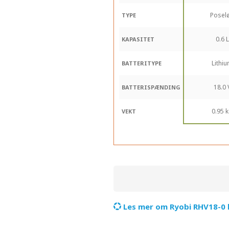
Posel
TYPE
0.6 L
KAPASITET
Lithi
BATTERITYPE
18.0 
BATTERISPÆNDING
0.95 
VEKT
Les mer om Ryobi RHV18-0 h