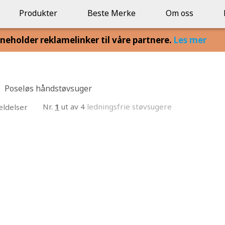
Produkter
Beste Merke
Om oss
eholder reklamelinker til våre partnere.
Les mer
0
Poseløs håndstøvsuger
Nr.
1
ut av 4
ledningsfrie støvsugere
ldelser
72