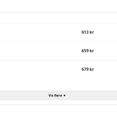
613 kr
659 kr
679 kr
Vis flere ▼