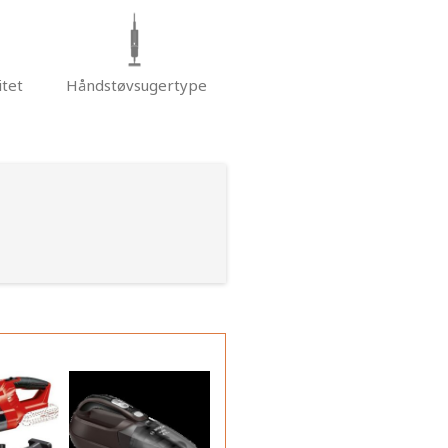
tet
Håndstøvsugertype