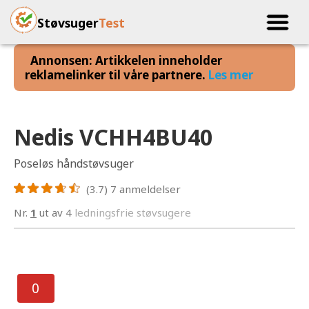
Støvsuger
Test
Annonsen: Artikkelen inneholder
reklamelinker til våre partnere.
Les mer
Nedis VCHH4BU40
Poseløs håndstøvsuger
(3.7)
7
anmeldelser
Nr.
1
ut av 4
ledningsfrie støvsugere
0