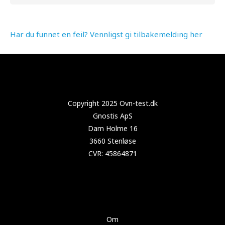
Har du funnet en feil? Vennligst gi tilbakemelding her
Copyright 2024 Test-støvsuger.no
Om