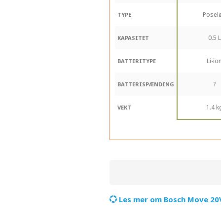
Posel
TYPE
0.5 L
KAPASITET
Li-io
BATTERITYPE
?
BATTERISPÆNDING
1.4 k
VEKT
Les mer om Bosch Move 20