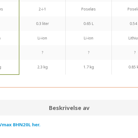
øs
2-i-1
Poseløs
Posel
0.3 liter
0.65 L
0.54
n
Li-ion
Li-ion
Lithi
?
?
?
g
2.3 kg
1.7 kg
0.85 
Beskrivelse av
Vmax BHN20L her.