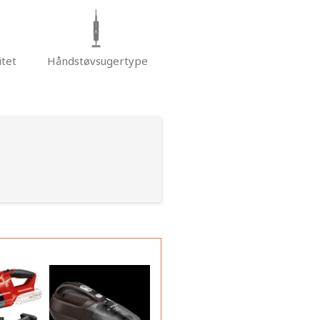
tet
Håndstøvsugertype