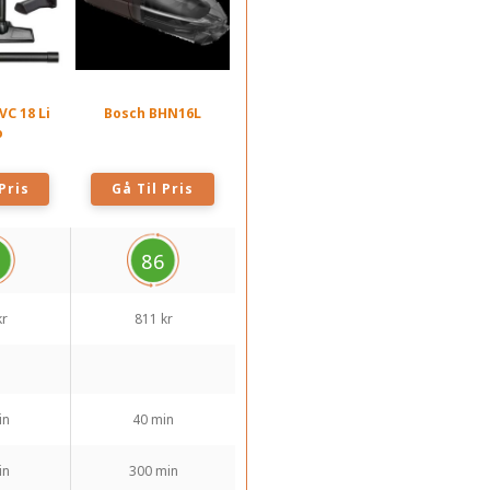
-VC 18 Li
Bosch BHN16L
o
Pris
Gå Til Pris
6
86
kr
811 kr
in
40 min
in
300 min