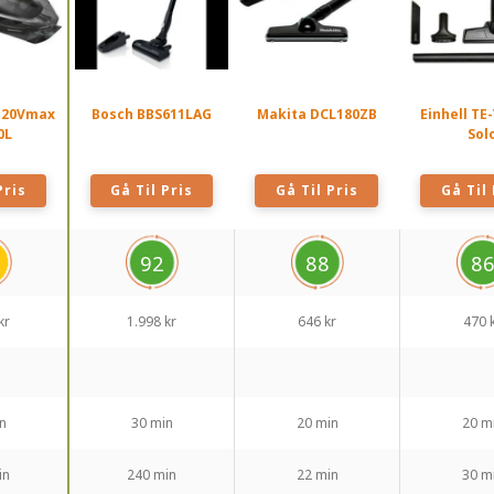
 20Vmax
Bosch BBS611LAG
Makita DCL180ZB
Einhell ‎TE
0L
Sol
Pris
Gå Til Pris
Gå Til Pris
Gå Til 
92
88
8
kr
1.998 kr
646 kr
470 
n
30 min
20 min
20 m
in
240 min
22 min
30 m