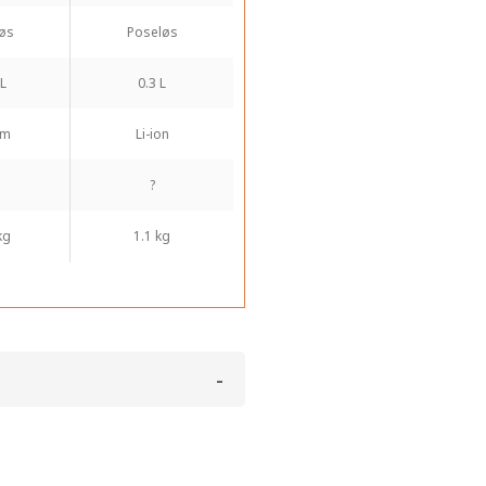
øs
Poseløs
 L
0.3 L
um
Li-ion
?
kg
1.1 kg