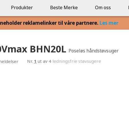
Produkter
Beste Merke
Om oss
eholder reklamelinker til våre partnere.
Les mer
20Vmax BHN20L
Poseløs håndstøvsuger
Nr.
1
ut av 4
ledningsfrie støvsugere
eldelser
76