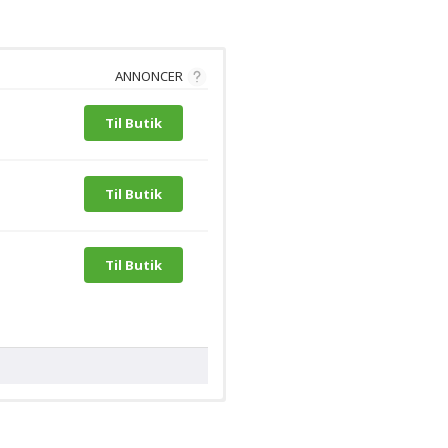
ANNONCER
Til Butik
Til Butik
Til Butik