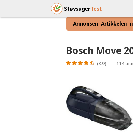
Støvsuger
Test
Annonsen: Artikkelen inn
Bosch Move 
(3.9)
114
anm