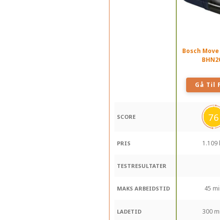
Bosch Move
BHN2
Gå Til 
76
SCORE
1.109 
PRIS
TESTRESULTATER
45 mi
MAKS ARBEIDSTID
300 m
LADETID